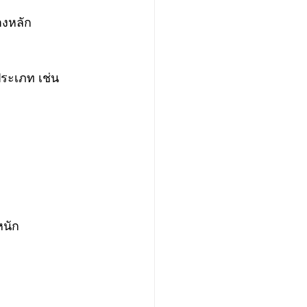
งหลัก
ะเภท เช่น 
หนัก