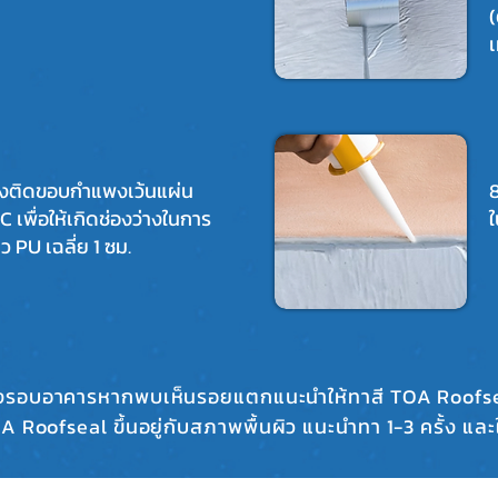
(
เ
่วงติดขอบกำแพงเว้นแผ่น
 เพื่อให้เกิดช่องว่างในการ
ใ
 PU เฉลี่ย 1 ซม.
อบอาคารหากพบเห็นรอยแตกแนะนำให้ทาสี TOA Roofseal 
 Roofseal ขึ้นอยู่กับสภาพพื้นผิว แนะนำทา 1-3 ครั้ง และใ