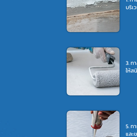
บริเ
3. ท
ให้สน
5. ท
และ