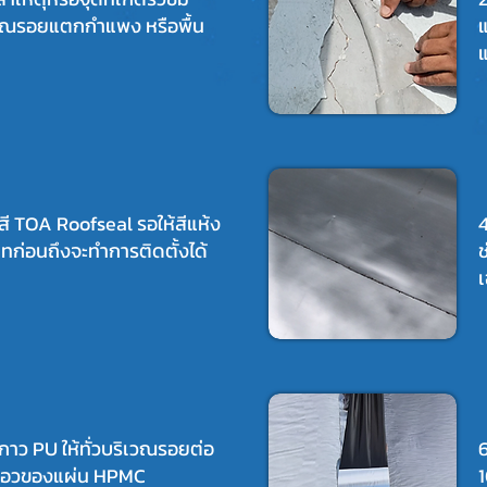
วณรอยแตกกำแพง หรือพื้น
แ
แ
าสี TOA Roofseal รอให้สีแห้ง
4
ิทก่อนถึงจะทำการติดตั้งได้
ช
เ
ากาว PU ให้ทั่วบริเวณรอยต่อ
ขอวของแผ่น HPMC
1