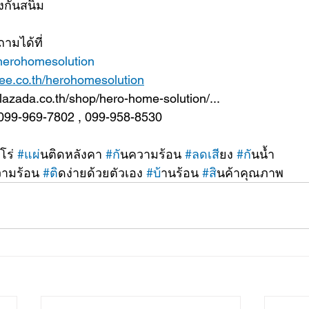
องกันสนิม
ามได้ที่
/herohomesolution
pee.co.th/herohomesolution
lazada.co.th/shop/hero-home-solution/...
 099-969-7802 , 099-958-8530
โร่ 
#แผ
่นติดหลังคา 
#ก
ันความร้อน 
#ลดเส
ียง 
#ก
ันน้ำ
วามร้อน 
#ต
ิดง่ายด้วยตัวเอง 
#บ
้านร้อน 
#ส
ินค้าคุณภาพ