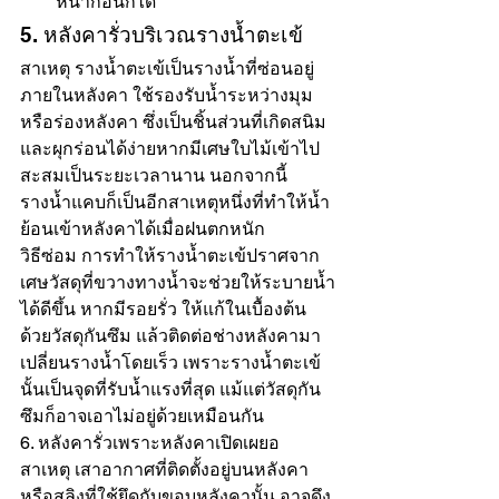
หน้าก่อนก็ได้
5. หลังคารั่วบริเวณรางน้ำตะเข้
สาเหตุ รางน้ำตะเข้เป็นรางน้ำที่ซ่อนอยู่
ภายในหลังคา ใช้รองรับน้ำระหว่างมุม
หรือร่องหลังคา ซึ่งเป็นชิ้นส่วนที่เกิดสนิม
และผุกร่อนได้ง่ายหากมีเศษใบไม้เข้าไป
สะสมเป็นระยะเวลานาน นอกจากนี้ 
รางน้ำแคบก็เป็นอีกสาเหตุหนึ่งที่ทำให้น้ำ
ย้อนเข้าหลังคาได้เมื่อฝนตกหนัก
วิธีซ่อม การทำให้รางน้ำตะเข้ปราศจาก
เศษวัสดุที่ขวางทางน้ำจะช่วยให้ระบายน้ำ
ได้ดีขึ้น หากมีรอยรั่ว ให้แก้ในเบื้องต้น
ด้วยวัสดุกันซึม แล้วติดต่อช่างหลังคามา
เปลี่ยนรางน้ำโดยเร็ว เพราะรางน้ำตะเข้
นั้นเป็นจุดที่รับน้ำแรงที่สุด แม้แต่วัสดุกัน
ซึมก็อาจเอาไม่อยู่ด้วยเหมือนกัน
6. หลังคารั่วเพราะหลังคาเปิดเผยอ
สาเหตุ เสาอากาศที่ติดตั้งอยู่บนหลังคา
หรือสลิงที่ใช้ยึดกับขอบหลังคานั้น อาจดึง