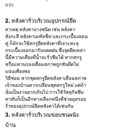
กว่า
2. หลังคารั่วบริเวณอุปกรณ์ยึด
สาเหตุ หลังคาบางชนิด เช่น หลังคา
สังกะสี หลังคาเมทัลชีท และกระเบื้องลอน
คู่ ก็มักจะใช้สกรูยึดหลังคาที่เจาะทะลุ
กระเบื้องออกมารับแดดฝน ซึ่งจุดยึดเหล่า
นี้มีความเสี่ยงที่น้ำจะรั่วซึมได้ หากสกรู
หรือแหวนรองเสื่อมสภาพถูกขันยึดไม่
แน่นเพียงพอ
วิธีซ่อม หากชุดสกรูยึดหลังคาเสื่อมสภาพ 
เจ้าของบ้านควรเปลี่ยนชุดสกรูใหม่ แต่ถ้า
นั่นเป็นงานยากเกินไป การใช้วัสดุกันซึม
ทาทับก็เป็นอีกทางเลือกหนึ่งที่ช่วยอุดรอย
รั่วของอุปกรณ์ยึดหลังคาได้เช่นกัน
3. หลังคารั่วบริเวณขอบชนผนัง
บ้าน